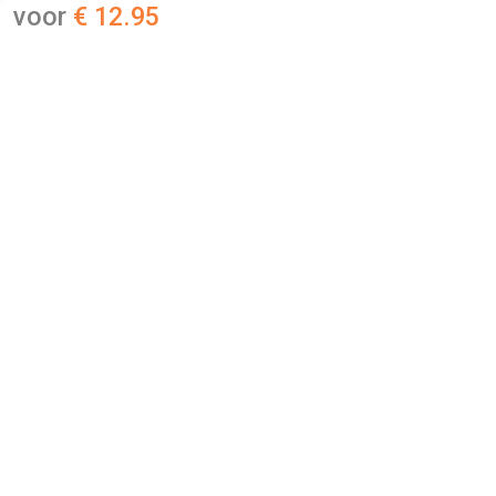
voor
€ 12.95
Fabrikant:
Be Creative Make Up
EAN-code:
8719179305206
€ 12.95
Verzenden: € 0.00
1 - 2 business days
Deze 2-in-1 tool combineert een afgeschuind penseel
waarmee je perfect egale lijnen creëert, met een spoolie die