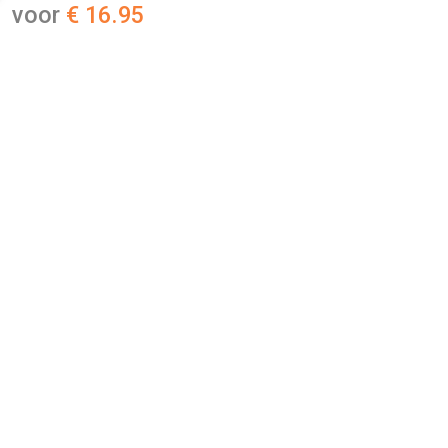
voor
€ 16.95
Fabrikant:
Be Creative Make Up
EAN-code:
8720353115337
€ 16.95
Verzenden: € 0.00
1 - 2 business days
De feather finish foundation penseel is de perfecte partner
voor onze feather finish matte foundation. Maar daarnaast