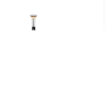
45
€ 33.45
oncealer
Foundation Borstel -
enly Luxe™
Heavenly Luxe™ Flat Top
fection #7
Buffing Foundation Brush
Concealer
#6 Foundation Borstel
el