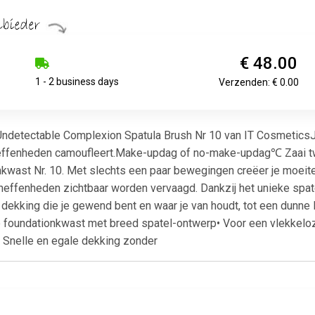
€ 48.00
1 - 2 business days
Verzenden: € 0.00
ndetectable Complexion Spatula Brush Nr 10 van IT Cosmetics
oneffenheden camoufleert.Make-updag of no-make-updag℃ Zaai tw
wast Nr. 10. Met slechts een paar bewegingen creëer je moeite
 en oneffenheden zichtbaar worden vervaagd. Dankzij het unieke s
 dekking die je gewend bent en waar je van houdt, tot een dunne 
foundationkwast met breed spatel-ontwerp• Voor een vlekkeloze 
• Snelle en egale dekking zonder