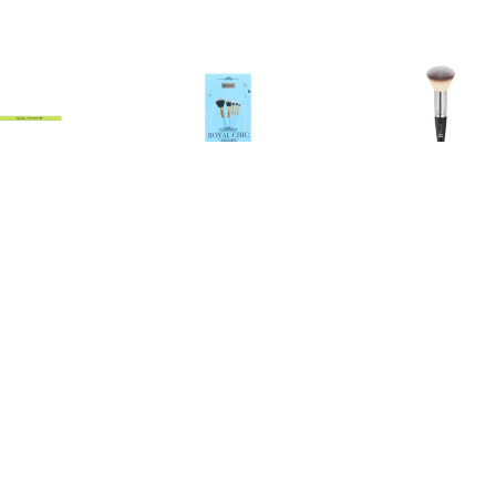
€ 5.99
€ 4.35
€ 33.
rush Oogschaduw
Sence Sence Beauty
Foundation C
Schuin
Giftset Brushes Royal Chic
Borstel - Heav
- 5st
Complexion Per
Foundation & 
Borst