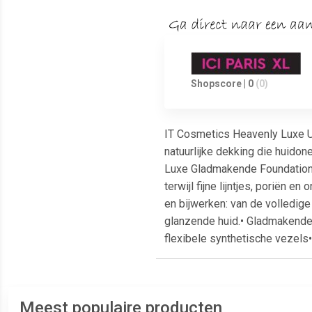
Shopscore | 0
(0)
IT Cosmetics Heavenly Luxe U
natuurlijke dekking die huid
Luxe Gladmakende Foundationk
terwijl fijne lijntjes, poriën
en bijwerken: van de volledige
glanzende huid.• Gladmakende 
flexibele synthetische vezels
Meest populaire producten