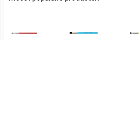
€ 5.99
€ 5.99
Lip Brush
Brush Oogschaduw
B