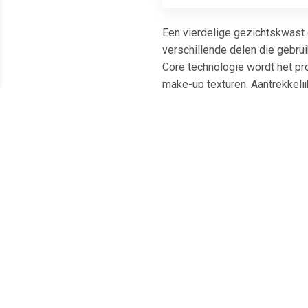
Een vierdelige gezichtskwast 
verschillende delen die gebrui
Core technologie wordt het pr
make-up texturen. Aantrekkelij
Meest populaire producten
€ 5.99
€ 5.99