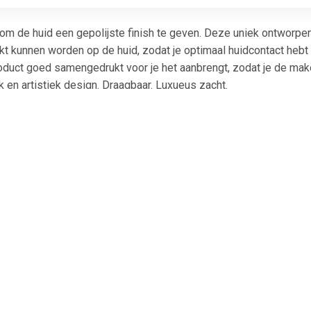
om de huid een gepolijste finish te geven. Deze uniek ontworpen
kt kunnen worden op de huid, zodat je optimaal huidcontact hebt t
oduct goed samengedrukt voor je het aanbrengt, zodat je de mak
k en artistiek design. Draagbaar. Luxueus zacht.
€ 5.99
€ 4.35
€ 33.