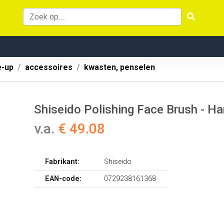
-up
accessoires
kwasten, penselen
Shiseido Polishing Face Brush - H
v.a.
€ 49.08
Fabrikant:
Shiseido
EAN-code:
0729238161368