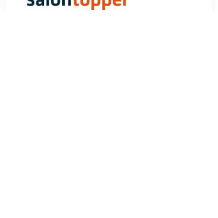
€ 13.75
Verzenden: € 7.50
Voorradig.
Artdeco Lip Brilliance 02 Strawberry Glaze 5ml bestel je bij
Haibu.nl. Lipgloss van het merk Artdeco nu voor €12.16.
TERUG
Algemeen
Koopadvies, FAQ over?