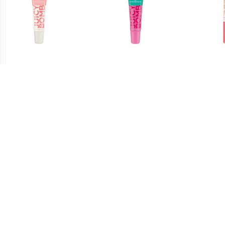
€ 1.04
€ 1.34
Lipgloss Glanzende
Lipgloss Glanzende
Bab
Lipgloss Juicy Bomb
Lipgloss Juicy Bomb
Lipg
€ 0.91
€ 1.39
Glamorous Lipgloss - 04
Glamorous Lipgloss - 06
Glamo
De hele nacht op
Naam In Lichten