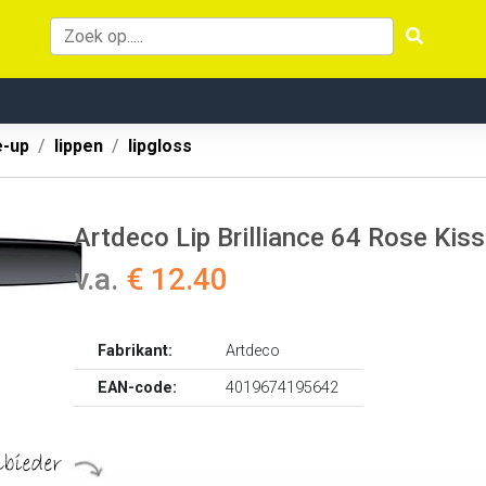
-up
lippen
lipgloss
Artdeco Lip Brilliance 64 Rose Kis
v.a.
€ 12.40
Fabrikant:
Artdeco
EAN-code:
4019674195642