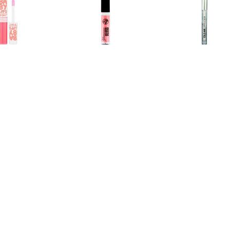
€ 1.99
€ 1.39
€ 1.2
y Lips Hydraterende
Glamorous Lipgloss - 03
Heldere Li
loss - Fab & Fuchsia
Roze Diamant
€ 1.15
€ 1.15
€ 1.9
rous Lipgloss â€“ 05
Glamorous Lipgloss â€“ 06
L'Oréal Matte 
Too Glam
Fame
211 Bab