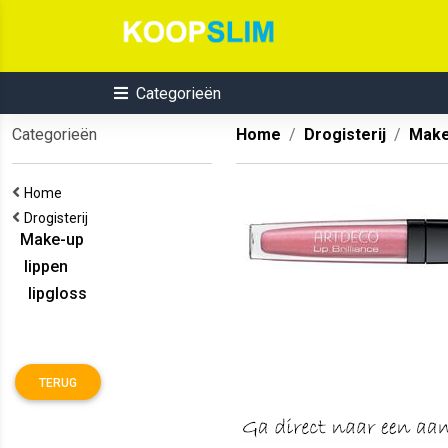
Categorieën
Categorieën
Home
Drogisterij
Make
Home
Drogisterij
Make-up
lippen
lipgloss
TERUG