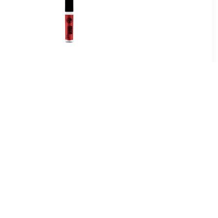
9
€ 0.91
pgloss
Glamorous Lipgloss - 01
Rood Loper Rood
5
€ 1.97
Lipgloss -
Lipgloss Extreme Glans
e In
Volume Lipgloss