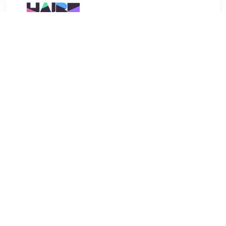
€ 13.41
Verzenden: € 4.70
Voorradig.
€ 14.35
Verzenden: € 7.50
Voorradig.
Artdeco Plumping Lip Fluid 21 Glossy Nude 3ml bestel je bij
Haibu.nl. Lipgloss van het merk Artdeco nu voor €12.74.