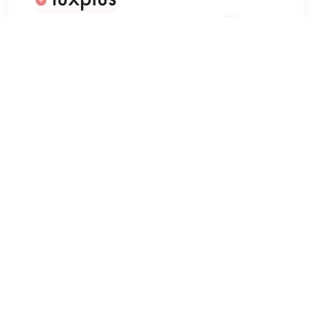
€ 19.69
Verzenden: € 0.00
Voorradig.
€ 21.72
Verzenden: € 4.99
3 days
Benefit Lovetint Lipgloss Red 6 ml