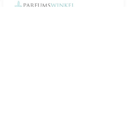
€ 30.10
Verzenden: € 4.95
Voorradig.
€ 31.49
Verzenden: € 0.00
Voorradig.
Bobbi Brown Crushed Oil-Infused Gloss Bellini 6 ml