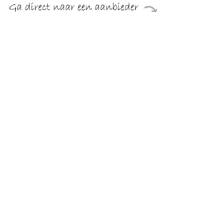
€ 31.50
Verzenden: € 4.95
Voorradig.
€ 35.49
Verzenden: € 0.00
Voorradig.
WAT HET ISReplenish. Plump. Define. Shine. Bobbi Brown's