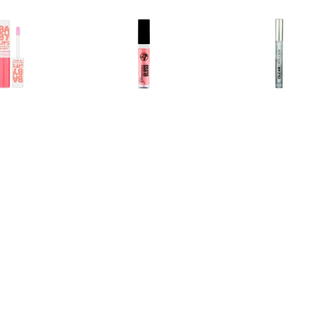
€ 1.99
€ 1.39
€ 1.2
y Lips Hydraterende
Glamorous Lipgloss - 03
Heldere Li
loss - Fab & Fuchsia
Roze Diamant
€ 1.15
€ 1.15
€ 1.9
rous Lipgloss â€“ 05
Glamorous Lipgloss â€“ 06
L'Oréal Matte 