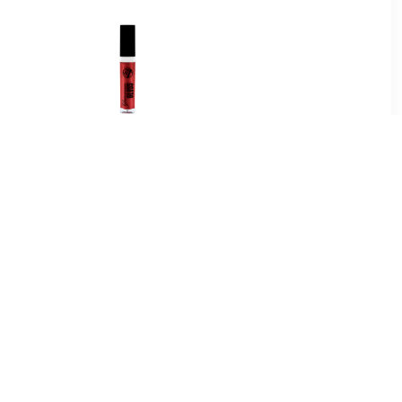
9
€ 0.91
pgloss
Glamorous Lipgloss - 01
Rood Loper Rood
5
€ 1.97
Lipgloss -
Lipgloss Extreme Glans