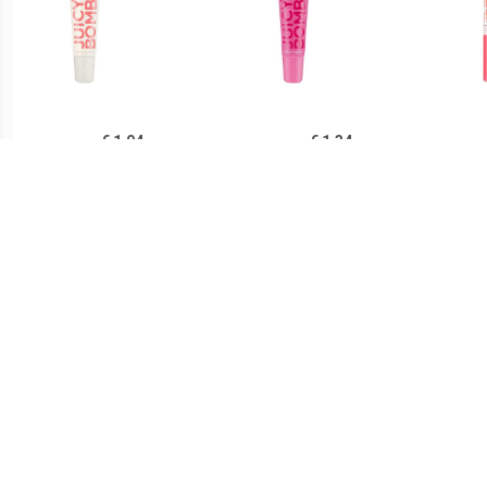
€ 1.04
€ 1.34
Lipgloss Glanzende
Lipgloss Glanzende
Bab
Lipgloss Juicy Bomb
Lipgloss Juicy Bomb
Lipg
€ 0.91
€ 1.39
Glamorous Lipgloss - 04
Glamorous Lipgloss - 06
Glamo
De hele nacht op
Naam In Lichten