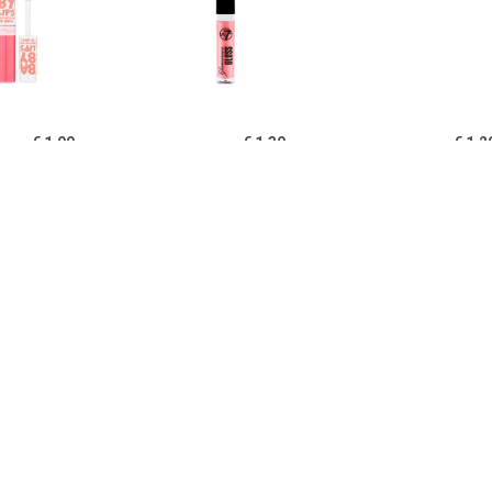
€ 1.99
€ 1.39
€ 1.2
y Lips Hydraterende
Glamorous Lipgloss - 03
Heldere Li
loss - Fab & Fuchsia
Roze Diamant
€ 1.15
€ 1.15
€ 1.9
rous Lipgloss â€“ 05
Glamorous Lipgloss â€“ 06
L'Oréal Matte 
Too Glam
Fame
211 Bab