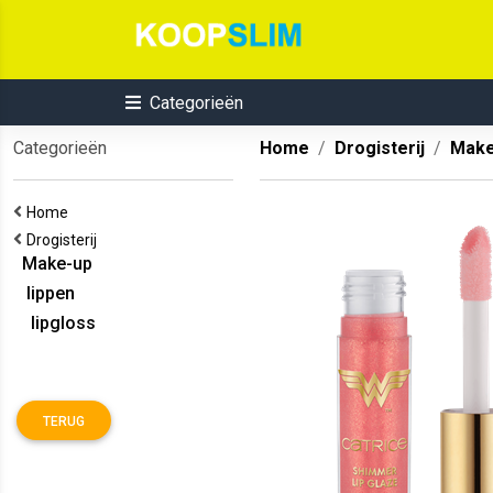
Categorieën
Categorieën
Home
Drogisterij
Make
Home
Drogisterij
Make-up
lippen
lipgloss
TERUG