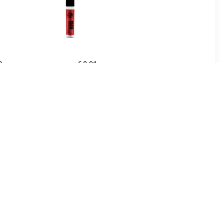
9
€ 0.91
pgloss
Glamorous Lipgloss - 01
Rood Loper Rood
5
€ 1.97
Lipgloss -
Lipgloss Extreme Glans
e In
Volume Lipgloss