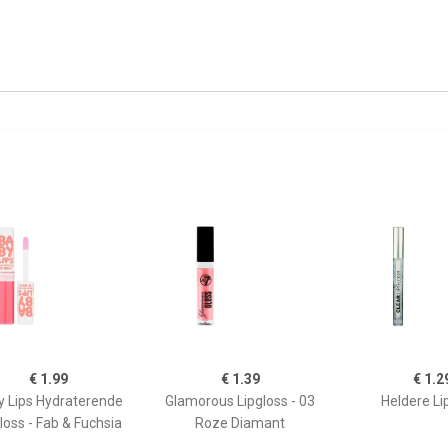
€ 1.99
€ 1.39
€ 1.2
y Lips Hydraterende
Glamorous Lipgloss - 03
Heldere Li
loss - Fab & Fuchsia
Roze Diamant