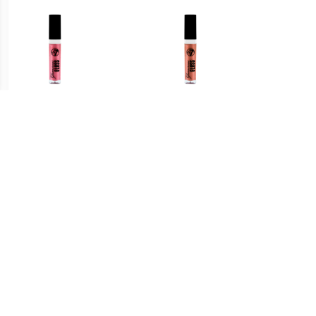
€ 0.91
€ 1.39
Glamorous Lipgloss - 04
Glamorous Lipgloss - 06
Glamo
De hele nacht op
Naam In Lichten
€ 1.97
€ 1.79
Lipgloss Extreme Glans
Glamorous Lipgloss - 02
Lumin