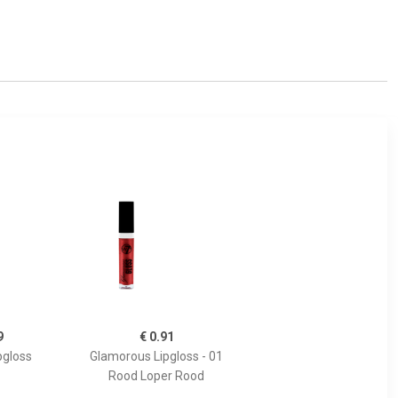
9
€ 0.91
pgloss
Glamorous Lipgloss - 01
Rood Loper Rood