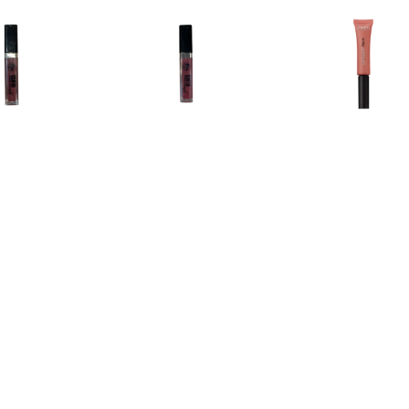
€ 1.15
€ 1.15
€ 1.9
rous Lipgloss â€“ 05
Glamorous Lipgloss â€“ 06
L'Oréal Matte 
Too Glam
Fame
211 Bab
€ 6.89
€ 6.89
€ 6.8
ous Shine Hydrating
Luminous Shine Hydrating
Luminous Shine