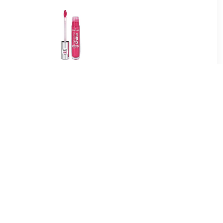
5
€ 1.97
Lipgloss -
Lipgloss Extreme Glans
e In
Volume Lipgloss
9
€ 6.89
 Hydrating
Luminous Shine Hydrating