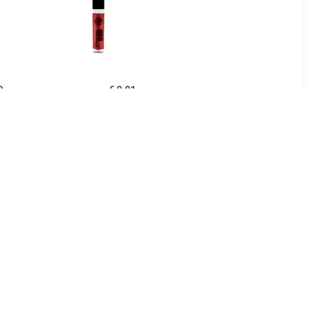
9
€ 0.91
pgloss
Glamorous Lipgloss - 01
Rood Loper Rood
5
€ 1.97
Lipgloss -
Lipgloss Extreme Glans
e In
Volume Lipgloss