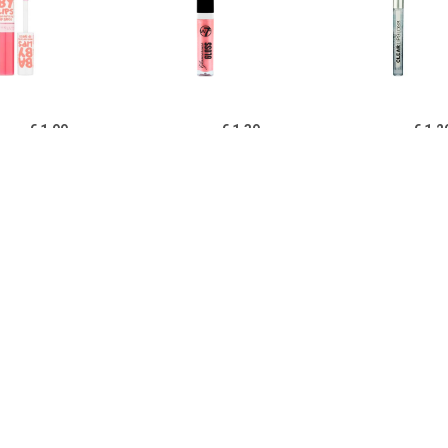
€ 1.99
€ 1.39
€ 1.2
y Lips Hydraterende
Glamorous Lipgloss - 03
Heldere Li
loss - Fab & Fuchsia
Roze Diamant
€ 1.15
€ 1.15
€ 1.9
rous Lipgloss â€“ 05
Glamorous Lipgloss â€“ 06
L'Oréal Matte 
Too Glam
Fame
211 Bab