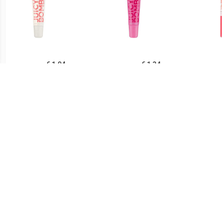
€ 1.04
€ 1.34
Lipgloss Glanzende
Lipgloss Glanzende
Bab
Lipgloss Juicy Bomb
Lipgloss Juicy Bomb
Lipg
€ 0.91
€ 1.39
Glamorous Lipgloss - 04
Glamorous Lipgloss - 06
Glamo
De hele nacht op
Naam In Lichten