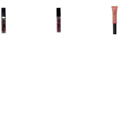
€ 1.15
€ 1.15
€ 1.9
rous Lipgloss â€“ 05
Glamorous Lipgloss â€“ 06
L'Oréal Matte 
Too Glam
Fame
211 Bab
€ 6.89
€ 6.89
€ 6.8
ous Shine Hydrating
Luminous Shine Hydrating
Luminous Shine