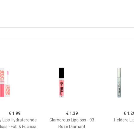
€ 1.99
€ 1.39
€ 1.2
y Lips Hydraterende
Glamorous Lipgloss - 03
Heldere Li
loss - Fab & Fuchsia
Roze Diamant