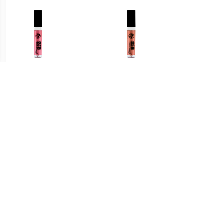
€ 0.91
€ 1.39
Glamorous Lipgloss - 04
Glamorous Lipgloss - 06
Glamo
De hele nacht op
Naam In Lichten
€ 1.97
€ 1.79
Lipgloss Extreme Glans
Glamorous Lipgloss - 02
Lumin