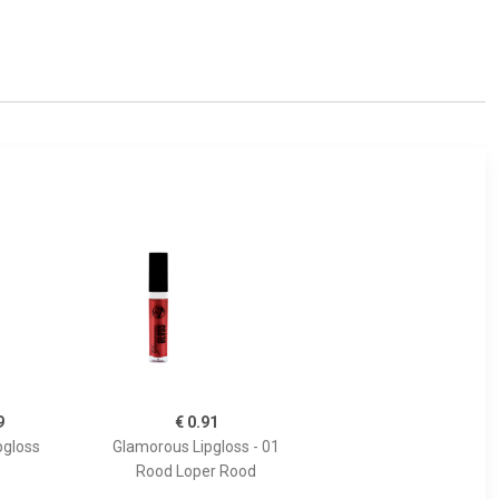
9
€ 0.91
pgloss
Glamorous Lipgloss - 01
Rood Loper Rood