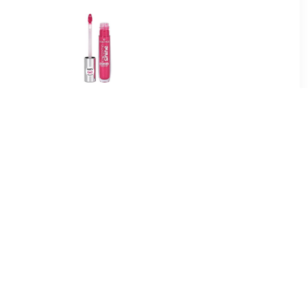
5
€ 1.97
Lipgloss -
Lipgloss Extreme Glans
e In
Volume Lipgloss
9
€ 6.89
 Hydrating
Luminous Shine Hydrating