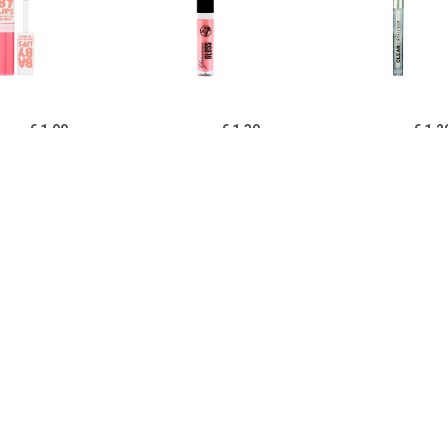
€ 1.99
€ 1.39
€ 1.2
y Lips Hydraterende
Glamorous Lipgloss - 03
Heldere Li
loss - Fab & Fuchsia
Roze Diamant
€ 1.15
€ 1.15
€ 1.9
rous Lipgloss â€“ 05
Glamorous Lipgloss â€“ 06
L'Oréal Matte 
Too Glam
Fame
211 Bab