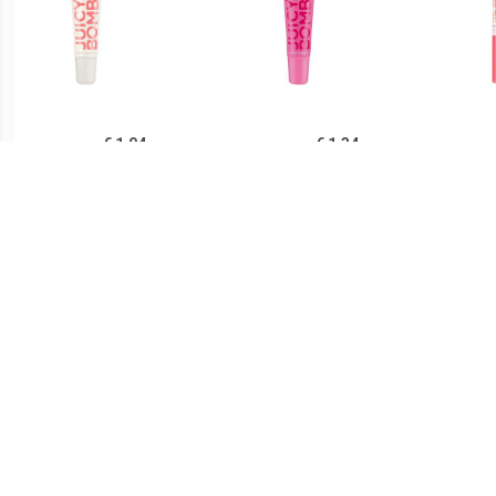
€ 1.04
€ 1.34
Lipgloss Glanzende
Lipgloss Glanzende
Bab
Lipgloss Juicy Bomb
Lipgloss Juicy Bomb
Lipg
€ 0.91
€ 1.39
Glamorous Lipgloss - 04
Glamorous Lipgloss - 06
Glamo
De hele nacht op
Naam In Lichten