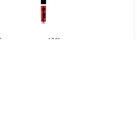
9
€ 0.91
pgloss
Glamorous Lipgloss - 01
Rood Loper Rood
5
€ 1.97
Lipgloss -
Lipgloss Extreme Glans
e In
Volume Lipgloss