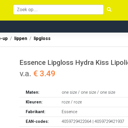
-up
lippen
lipgloss
Essence Lipgloss Hydra Kiss Lipoli
v.a.
€ 3.49
Maten:
one size / one size / one size
Kleuren:
roze / roze
Fabrikant:
Essence
EAN-codes:
4059729422064 | 4059729421937