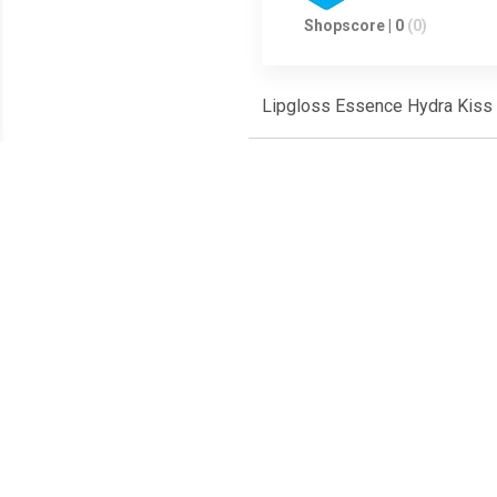
Shopscore | 0
(0)
Lipgloss Essence Hydra Kiss 
Meest populaire producten
€ 1.04
€ 1.34
Lipgloss Glanzende
Lipgloss Glanzende
Bab