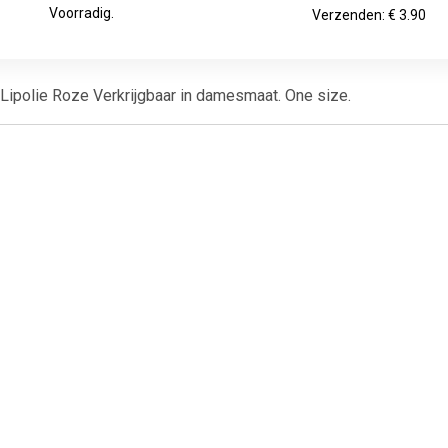
Voorradig.
Verzenden: € 3.90
Lipolie Roze Verkrijgbaar in damesmaat. One size.
€ 1.99
€ 1.39
€ 1.2
y Lips Hydraterende
Glamorous Lipgloss - 03
Heldere Li