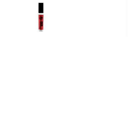
9
€ 0.91
pgloss
Glamorous Lipgloss - 01
Rood Loper Rood
5
€ 1.97
Lipgloss -
Lipgloss Extreme Glans