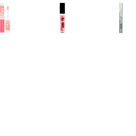
€ 1.99
€ 1.39
€ 1.2
y Lips Hydraterende
Glamorous Lipgloss - 03
Heldere Li
loss - Fab & Fuchsia
Roze Diamant
€ 1.15
€ 1.15
€ 1.9
rous Lipgloss â€“ 05
Glamorous Lipgloss â€“ 06
L'Oréal Matte 