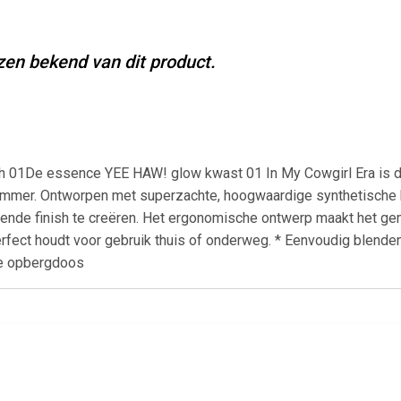
jzen bekend van dit product.
01De essence YEE HAW! glow kwast 01 In My Cowgirl Era is de u
immer. Ontworpen met superzachte, hoogwaardige synthetische kw
gende finish te creëren. Het ergonomische ontwerp maakt het ge
fect houdt voor gebruik thuis of onderweg. * Eenvoudig blend
che opbergdoos