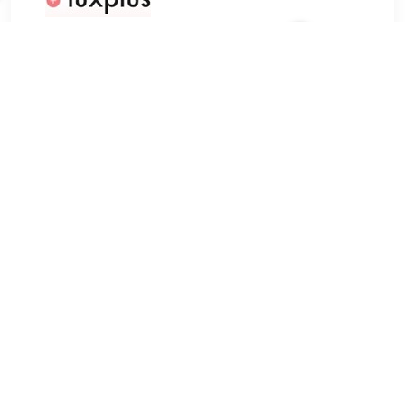
€ 12.99
Verzenden: € 0.00
Voorradig.
GOSH Peptide Lip Gloss 011 Antique 7 ml
TERUG
Algemeen
Koopadvies, FAQ over?
Privacy Policy