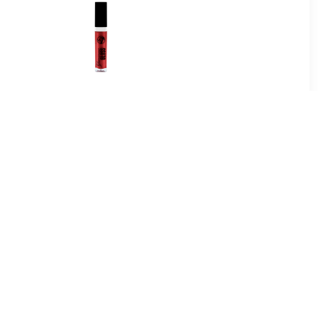
9
€ 0.91
pgloss
Glamorous Lipgloss - 01
Rood Loper Rood
5
€ 1.97
Lipgloss -
Lipgloss Extreme Glans
e In
Volume Lipgloss