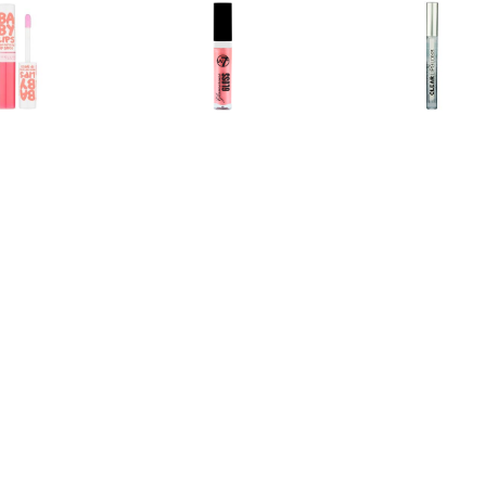
€ 1.99
€ 1.39
€ 1.2
y Lips Hydraterende
Glamorous Lipgloss - 03
Heldere Li
loss - Fab & Fuchsia
Roze Diamant
€ 1.15
€ 1.15
€ 1.9
rous Lipgloss â€“ 05
Glamorous Lipgloss â€“ 06
L'Oréal Matte 
Too Glam
Fame
211 Bab