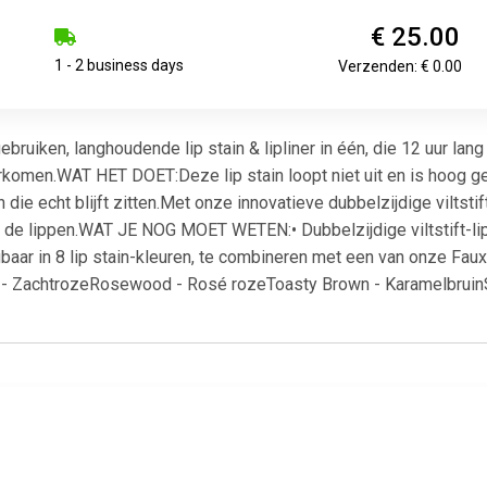
€ 25.00
1 - 2 business days
Verzenden: € 0.00
bruiken, langhoudende lip stain & lipliner in één, die 12 uur lan
komen.WAT HET DOET:Deze lip stain loopt niet uit en is hoog g
h die echt blijft zitten.Met onze innovatieve dubbelzijdige viltstif
ver de lippen.WAT JE NOG MOET WETEN:• Dubbelzijdige viltstift
baar in 8 lip stain-kleuren, te combineren met een van onze Faux 
 - ZachtrozeRosewood - Rosé rozeToasty Brown - Karamelbruin