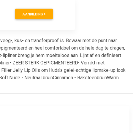
AANBIEDING
g veeg-, kus- en transferproof is. Bewaar met de punt naar
epigmenteerd en heel comfortabel om de hele dag te dragen,
t-lipliner breng je hem moeiteloos aan. Lijnt af en definieert
-lipliner• ZEER STERK GEPIGMENTEERD• Verrijkt met
Filler Jelly Lip Oils om Huda's gelei-achtige lipmake-up look
Soft Nude - Neutraal bruinCinnamon - BaksteenbruinWarm