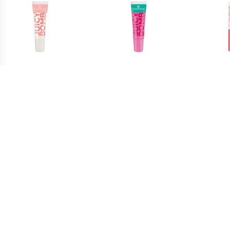
€ 1.04
€ 1.34
Lipgloss Glanzende
Lipgloss Glanzende
Bab
Lipgloss Juicy Bomb
Lipgloss Juicy Bomb
Lipg
€ 0.91
€ 1.39
Glamorous Lipgloss - 04
Glamorous Lipgloss - 06
Glamo
De hele nacht op
Naam In Lichten