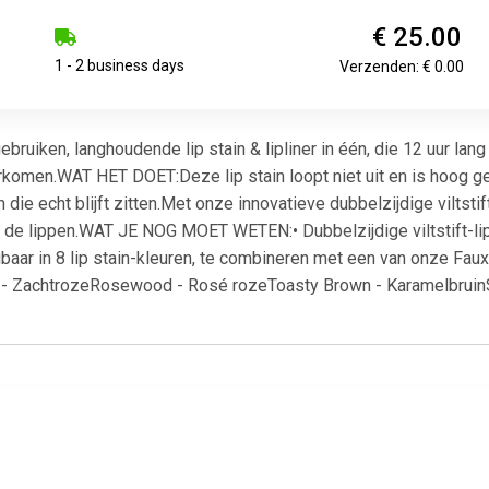
€ 25.00
1 - 2 business days
Verzenden: € 0.00
bruiken, langhoudende lip stain & lipliner in één, die 12 uur lan
komen.WAT HET DOET:Deze lip stain loopt niet uit en is hoog g
h die echt blijft zitten.Met onze innovatieve dubbelzijdige viltstif
ver de lippen.WAT JE NOG MOET WETEN:• Dubbelzijdige viltstift
baar in 8 lip stain-kleuren, te combineren met een van onze Faux 
 - ZachtrozeRosewood - Rosé rozeToasty Brown - Karamelbruin