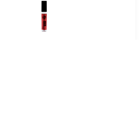
9
€ 0.91
pgloss
Glamorous Lipgloss - 01
Rood Loper Rood
5
€ 1.97
Lipgloss -
Lipgloss Extreme Glans
e In
Volume Lipgloss