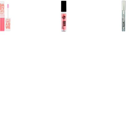
€ 1.99
€ 1.39
€ 1.2
y Lips Hydraterende
Glamorous Lipgloss - 03
Heldere Li
loss - Fab & Fuchsia
Roze Diamant
€ 1.15
€ 1.15
€ 1.9
rous Lipgloss â€“ 05
Glamorous Lipgloss â€“ 06
L'Oréal Matte 
Too Glam
Fame
211 Bab