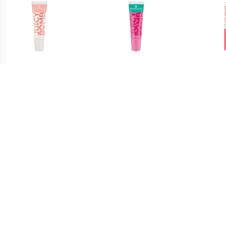
€ 1.04
€ 1.34
Lipgloss Glanzende
Lipgloss Glanzende
Bab
Lipgloss Juicy Bomb
Lipgloss Juicy Bomb
Lipg
€ 0.91
€ 1.39
Glamorous Lipgloss - 04
Glamorous Lipgloss - 06
Glamo
De hele nacht op
Naam In Lichten