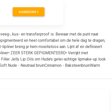
AANBIEDING
g veeg-, kus- en transferproof is. Bewaar met de punt naar
epigmenteerd en heel comfortabel om de hele dag te dragen,
t-lipliner breng je hem moeiteloos aan. Lijnt af en definieert
-lipliner• ZEER STERK GEPIGMENTEERD• Verrijkt met
Filler Jelly Lip Oils om Huda's gelei-achtige lipmake-up look
Soft Nude - Neutraal bruinCinnamon - BaksteenbruinWarm