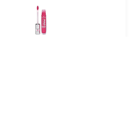
5
€ 1.97
Lipgloss -
Lipgloss Extreme Glans
e In
Volume Lipgloss
9
€ 6.89
 Hydrating
Luminous Shine Hydrating