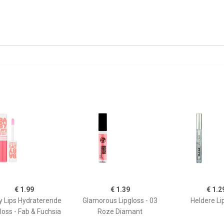
€ 1.99
€ 1.39
€ 1.2
y Lips Hydraterende
Glamorous Lipgloss - 03
Heldere Li
loss - Fab & Fuchsia
Roze Diamant