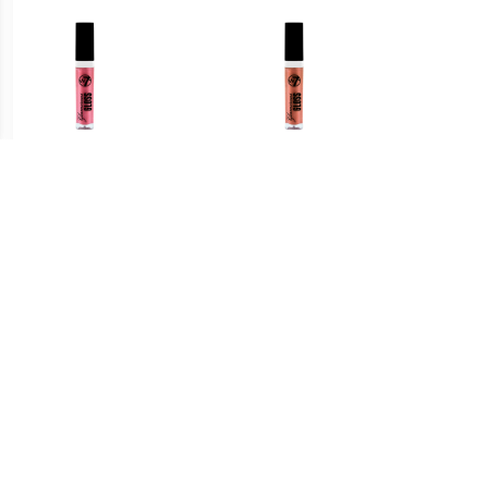
€ 0.91
€ 1.39
Glamorous Lipgloss - 04
Glamorous Lipgloss - 06
Glamo
De hele nacht op
Naam In Lichten
€ 1.97
€ 1.79
Lipgloss Extreme Glans
Glamorous Lipgloss - 02
Lumin