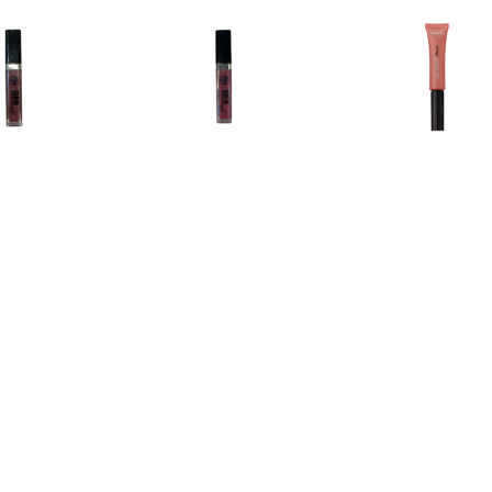
€ 1.15
€ 1.15
€ 1.9
rous Lipgloss â€“ 05
Glamorous Lipgloss â€“ 06
L'Oréal Matte 
Too Glam
Fame
211 Bab
€ 6.89
€ 6.89
€ 6.8
ous Shine Hydrating
Luminous Shine Hydrating
Luminous Shine