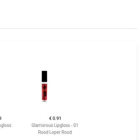
9
€ 0.91
pgloss
Glamorous Lipgloss - 01
Rood Loper Rood