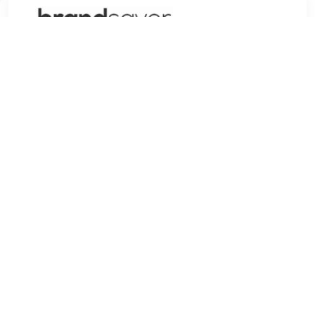
€ 7.48
Verzenden: € 7.95
Voorradig.
L'Oreal Caresse Lip Gloss hydrateert je lippen tot zes uur
lang met behulp van oliën en pigmenten. De kleur is
langhoudend en geeft een glanzende finish. De kleur is rood.
Informatie: Merk: L'Oreal Type: Lip Gloss Kleur: 501 Bonnie
TERUG