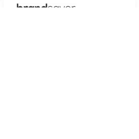
€ 7.48
Verzenden: € 7.95
Voorradig.
L'Oreal Caresse Lip Gloss hydrateert je lippen tot zes uur
lang met behulp van oliën en pigmenten. De kleur is
langhoudend en geeft een glanzende finish. De kleur is licht
violetInformatie: Merk: L'Oreal Type: Lipgloss Kleur: 400 Eve
TERUG