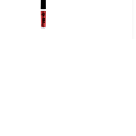
9
€ 0.91
pgloss
Glamorous Lipgloss - 01
Rood Loper Rood
5
€ 1.97
Lipgloss -
Lipgloss Extreme Glans
e In
Volume Lipgloss