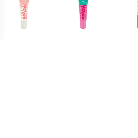
€ 1.04
€ 1.34
Lipgloss Glanzende
Lipgloss Glanzende
Bab
Lipgloss Juicy Bomb
Lipgloss Juicy Bomb
Lipg
€ 0.91
€ 1.39
Glamorous Lipgloss - 04
Glamorous Lipgloss - 06
Glamo
De hele nacht op
Naam In Lichten