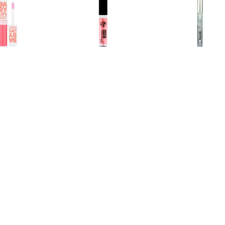
€ 1.99
€ 1.39
€ 1.2
y Lips Hydraterende
Glamorous Lipgloss - 03
Heldere Li
loss - Fab & Fuchsia
Roze Diamant
€ 1.15
€ 1.15
€ 1.9
rous Lipgloss â€“ 05
Glamorous Lipgloss â€“ 06
L'Oréal Matte 
Too Glam
Fame
211 Bab