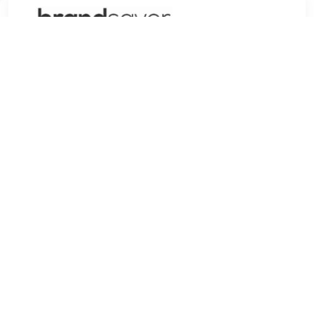
€ 13.69
Verzenden: € 7.95
Voorradig.
MAC Mineralize Lipgloss Inter Spatial geeft een prachtige
kleur met veel glans aan je lippen. Deze formule glijdt
gemakkelijk over de lippen en houdt je lippen zacht. De kleur
is zilver met een glanseffect.InformatieMerk: MACSerie:
MineralizeType: LipglossKleur: Inter Spatial
TERUG