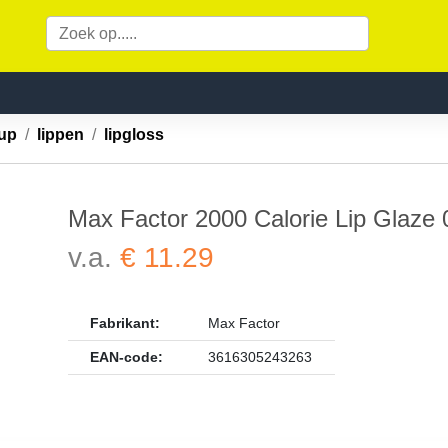
up
lippen
lipgloss
Max Factor 2000 Calorie Lip Glaze 0
v.a.
€ 11.29
Fabrikant:
Max Factor
EAN-code:
3616305243263