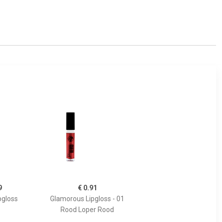
9
€ 0.91
pgloss
Glamorous Lipgloss - 01
Rood Loper Rood