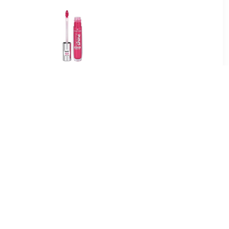
5
€ 1.97
Lipgloss -
Lipgloss Extreme Glans
e In
Volume Lipgloss
9
€ 6.89
 Hydrating
Luminous Shine Hydrating