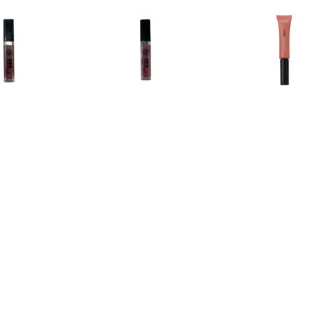
€ 1.15
€ 1.15
€ 1.9
rous Lipgloss â€“ 05
Glamorous Lipgloss â€“ 06
L'Oréal Matte 
Too Glam
Fame
211 Bab
€ 6.89
€ 6.89
€ 6.8
ous Shine Hydrating
Luminous Shine Hydrating
Luminous Shine