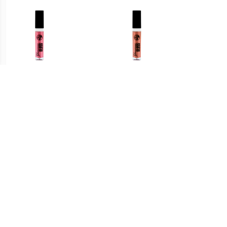
€ 0.91
€ 1.39
Glamorous Lipgloss - 04
Glamorous Lipgloss - 06
Glamo
De hele nacht op
Naam In Lichten
€ 1.97
€ 1.79
Lipgloss Extreme Glans
Glamorous Lipgloss - 02
Lumin