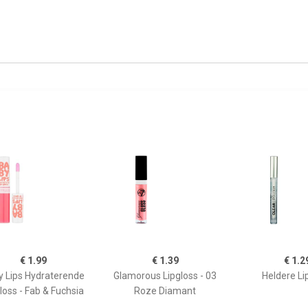
€ 1.99
€ 1.39
€ 1.2
y Lips Hydraterende
Glamorous Lipgloss - 03
Heldere Li
loss - Fab & Fuchsia
Roze Diamant