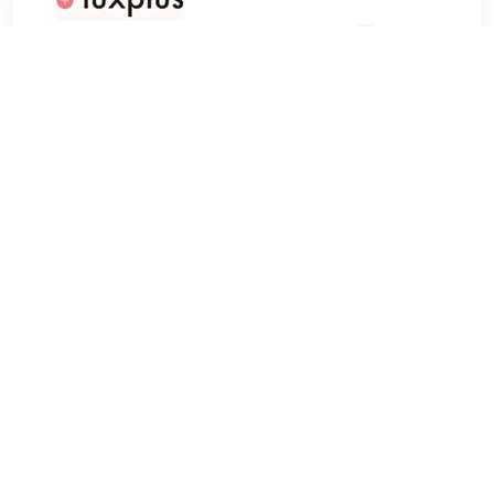
€ 8.49
Verzenden: € 0.00
Voorradig.
Maybelline Lifter Gloss 29 Toast 5.4 ml
TERUG
Algemeen
Koopadvies, FAQ over?
Privacy Policy