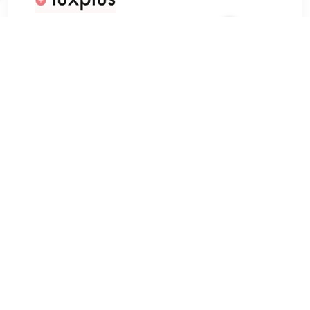
€ 19.39
Verzenden: € 0.00
Voorradig.
Melle. Lip Stain 01 Nude 5 ml
TERUG
Algemeen
Koopadvies, FAQ over?
Privacy Policy