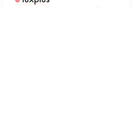
€ 19.39
Verzenden: € 0.00
Voorradig.
Melle. Lip Stain 08 Soft Pink 5 ml
TERUG
Algemeen
Koopadvies, FAQ over?
Privacy Policy