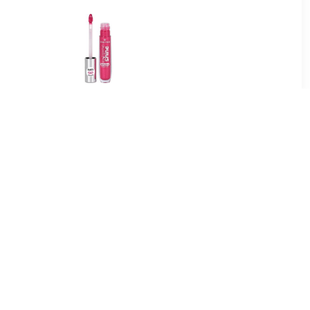
5
€ 1.97
Lipgloss -
Lipgloss Extreme Glans
e In
Volume Lipgloss
9
€ 6.89
 Hydrating
Luminous Shine Hydrating