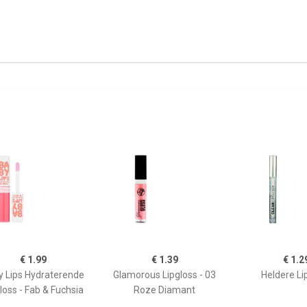
€ 1.99
€ 1.39
€ 1.2
y Lips Hydraterende
Glamorous Lipgloss - 03
Heldere Li
loss - Fab & Fuchsia
Roze Diamant