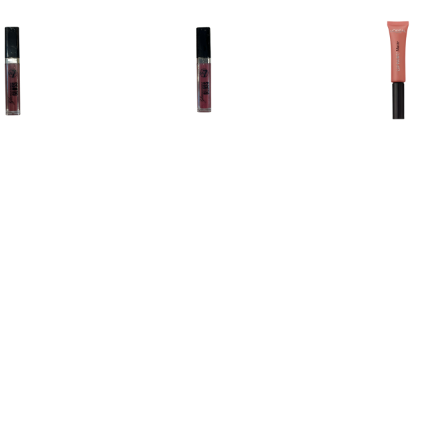
€ 1.15
€ 1.15
€ 1.9
rous Lipgloss â€“ 05
Glamorous Lipgloss â€“ 06
L'Oréal Matte 
Too Glam
Fame
211 Bab
€ 6.89
€ 6.89
€ 6.8
ous Shine Hydrating
Luminous Shine Hydrating
Luminous Shine