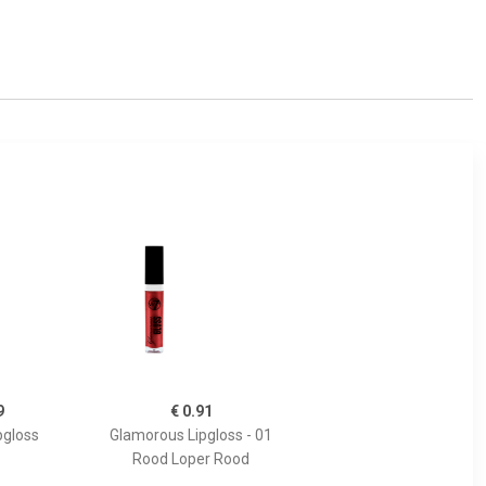
9
€ 0.91
pgloss
Glamorous Lipgloss - 01
Rood Loper Rood