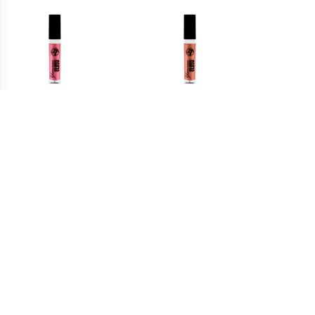
€ 0.91
€ 1.39
Glamorous Lipgloss - 04
Glamorous Lipgloss - 06
Glamo
De hele nacht op
Naam In Lichten
€ 1.97
€ 1.79
Lipgloss Extreme Glans
Glamorous Lipgloss - 02
Lumin