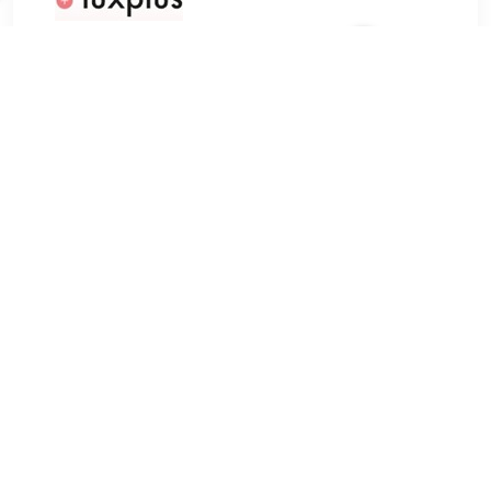
€ 8.99
Verzenden: € 0.00
Voorradig.
NYX Butter Gloss Bling 07 Big Spender 8 ml
TERUG
Algemeen
Koopadvies, FAQ over?
Privacy Policy