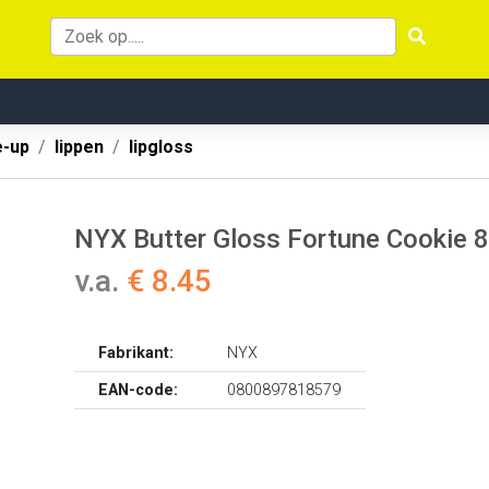
-up
lippen
lipgloss
NYX Butter Gloss Fortune Cookie 8
v.a.
€ 8.45
Fabrikant:
NYX
EAN-code:
0800897818579