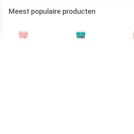
Meest populaire producten
€ 1.04
€ 1.34
Lipgloss Glanzende
Lipgloss Glanzende
Bab
Lipgloss Juicy Bomb
Lipgloss Juicy Bomb
Lipg