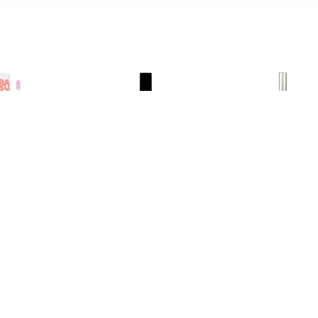
€ 1.99
€ 1.39
€ 1.2
y Lips Hydraterende
Glamorous Lipgloss - 03
Heldere Li
loss - Fab & Fuchsia
Roze Diamant