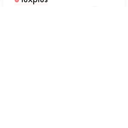
€ 9.39
Verzenden: € 0.00
Voorradig.
NYX Butter Gloss Madeleine 8 ml
TERUG
Algemeen
Koopadvies, FAQ over?
Privacy Policy