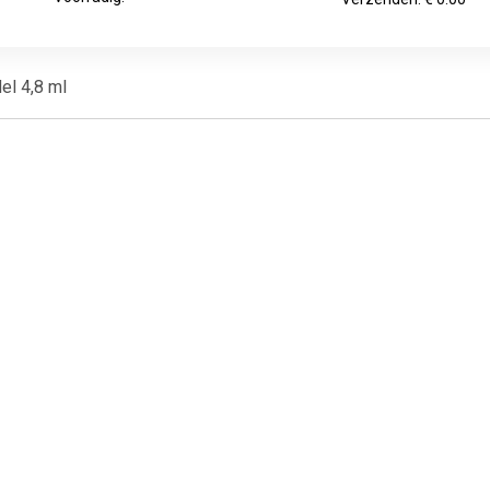
el 4,8 ml
€ 1.99
€ 1.39
€ 1.2
y Lips Hydraterende
Glamorous Lipgloss - 03
Heldere Li
loss - Fab & Fuchsia
Roze Diamant