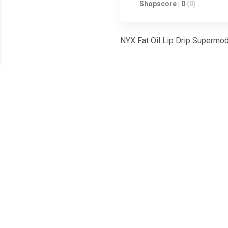
Shopscore | 0
(0)
NYX Fat Oil Lip Drip Supermod
Meest populaire producten
€ 1.04
€ 1.34
Lipgloss Glanzende
Lipgloss Glanzende
Bab
Lipgloss Juicy Bomb
Lipgloss Juicy Bomb
Lipg