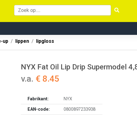
-up
lippen
lipgloss
NYX Fat Oil Lip Drip Supermodel 4,
v.a.
€ 8.45
Fabrikant:
NYX
EAN-code:
0800897233938