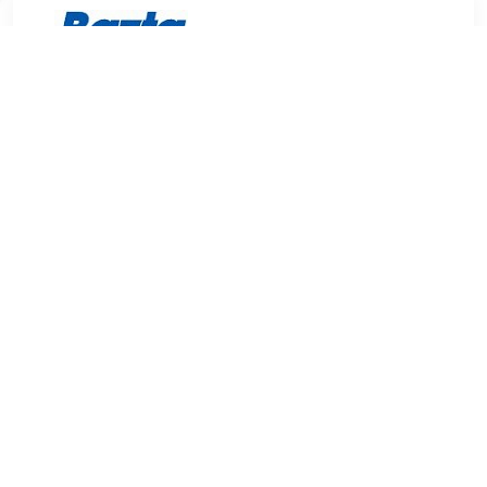
€ 9.09
Verzenden: € 2.95
Voorradig.
NYX Intense Butter Gloss 3-Delige Set bevat drie romige
lipglosses in drie verschillende kleuren. Deze kleuren zijn
rood en paars. Specificaties: Merk: NYX, Soort: Lipgloss,
Kleur: Set 04 ( Havermoutrozijn, Bessenstrudel, Zwarte
Kersentaart), Inhoud: 3 x 8 ml ,
TERUG