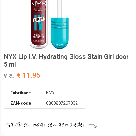
NYX Lip I.V. Hydrating Gloss Stain Girl door
5 ml
v.a.
€ 11.95
Fabrikant:
NYX
EAN-code:
0800897267032