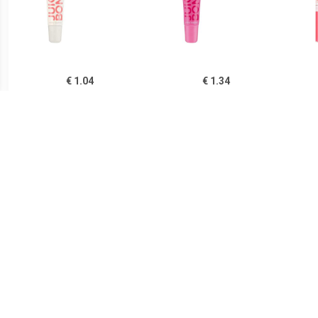
€ 1.04
€ 1.34
Lipgloss Glanzende
Lipgloss Glanzende
Bab
Lipgloss Juicy Bomb
Lipgloss Juicy Bomb
Lipg
€ 0.91
€ 1.39
Glamorous Lipgloss - 04
Glamorous Lipgloss - 06
Glamo
De hele nacht op
Naam In Lichten