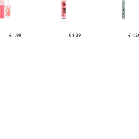
€ 1.99
€ 1.39
€ 1.2
y Lips Hydraterende
Glamorous Lipgloss - 03
Heldere Li
loss - Fab & Fuchsia
Roze Diamant
€ 1.15
€ 1.15
€ 1.9
rous Lipgloss â€“ 05
Glamorous Lipgloss â€“ 06
L'Oréal Matte 
Too Glam
Fame
211 Bab