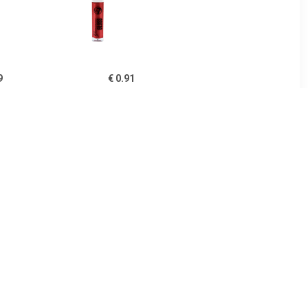
9
€ 0.91
pgloss
Glamorous Lipgloss - 01
Rood Loper Rood
5
€ 1.97
Lipgloss -
Lipgloss Extreme Glans
e In
Volume Lipgloss