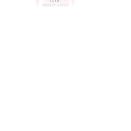
Physicians Formula Diamond Lip Oil Pink
Diamond 4.6 ml
voor
€ 11.29
Fabrikant:
Physicians Formula
EAN-code:
0044386129023
€ 11.29
Verzenden: € 0.00
Voorradig.