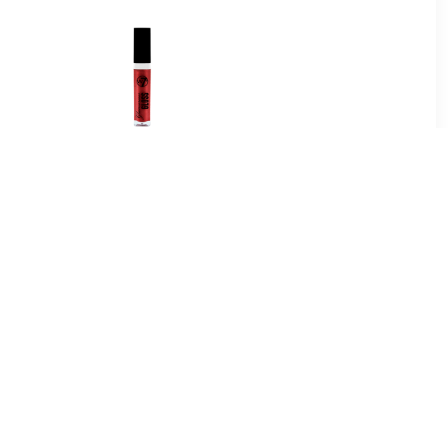
9
€ 0.91
pgloss
Glamorous Lipgloss - 01
Rood Loper Rood
5
€ 1.97
Lipgloss -
Lipgloss Extreme Glans