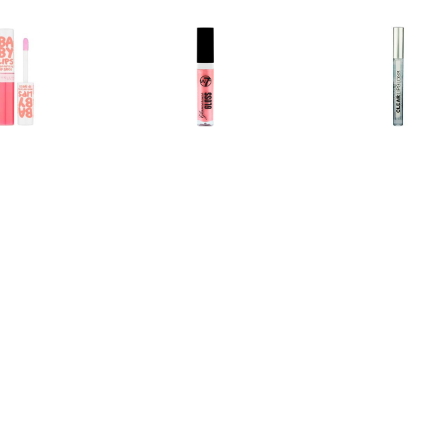
€ 1.99
€ 1.39
€ 1.2
y Lips Hydraterende
Glamorous Lipgloss - 03
Heldere Li
loss - Fab & Fuchsia
Roze Diamant
€ 1.15
€ 1.15
€ 1.9
rous Lipgloss â€“ 05
Glamorous Lipgloss â€“ 06
L'Oréal Matte 