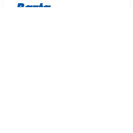
€ 2.89
Verzenden: € 2.95
Voorradig.
€ 6.69
Verzenden: € 7.95
Voorradig.
Oh My Gloss! Lipgloss Moonlight van Rimmel London is een
lipgloss die de lippen tot 6 uur lang een prachtige kleur