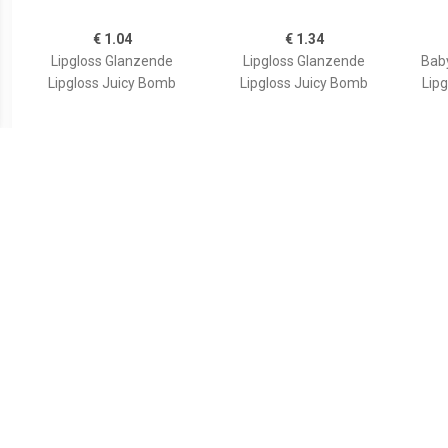
€ 1.04
€ 1.34
Lipgloss Glanzende
Lipgloss Glanzende
Bab
Lipgloss Juicy Bomb
Lipgloss Juicy Bomb
Lipg
€ 0.91
€ 1.39
Glamorous Lipgloss - 04
Glamorous Lipgloss - 06
Glamo
De hele nacht op
Naam In Lichten