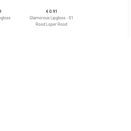
9
€ 0.91
pgloss
Glamorous Lipgloss - 01
Rood Loper Rood
5
€ 1.97
Lipgloss -
Lipgloss Extreme Glans
e In
Volume Lipgloss