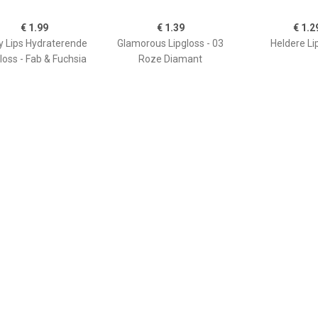
€ 1.99
€ 1.39
€ 1.2
y Lips Hydraterende
Glamorous Lipgloss - 03
Heldere Li
loss - Fab & Fuchsia
Roze Diamant
€ 1.15
€ 1.15
€ 1.9
rous Lipgloss â€“ 05
Glamorous Lipgloss â€“ 06
L'Oréal Matte 
Too Glam
Fame
211 Bab