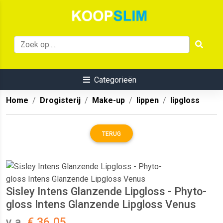
Categorieën
Home
Drogisterij
Make-up
lippen
lipgloss
TERUG
Sisley Intens Glanzende Lipgloss - Phyto-
gloss Intens Glanzende Lipgloss Venus
v.a.
€ 36.05