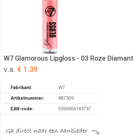
W7 Glamorous Lipgloss - 03 Roze Diamant
v.a.
€ 1.39
Fabrikant:
W7
Artikelnummer:
887309
EAN-code:
5060406143737