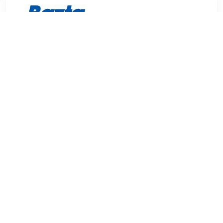
€ 1.39
Verzenden: € 2.95
Voorradig.
€ 2.19
Verzenden: € 7.95
Voorradig.
Met deze W7 Glamorous Gloss Lipgloss in de kleur Pink
Diamond krijg je een mooie en zachte glans op je lippen die