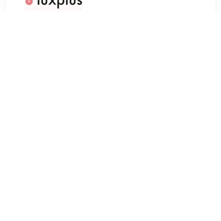
€ 24.19
Verzenden: € 0.00
Voorradig.
Wonderskin Blading Lip Stain Masque First Kiss 4 ml
TERUG
Algemeen
Koopadvies, FAQ over?
Privacy Policy