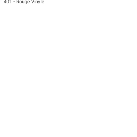
401 - Rouge Vinyle
TERUG
Algemeen
Koopadvies, FAQ over?
Privacy Policy
Cookies
Disclaimer
Zakelijk
Webwinkel aansluiten