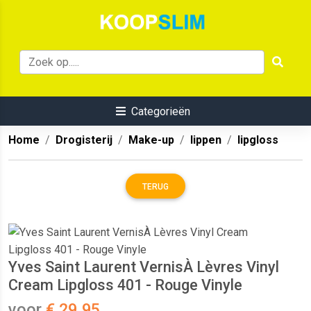
Categorieën
Home
Drogisterij
Make-up
lippen
lipgloss
TERUG
Yves Saint Laurent VernisÀ Lèvres Vinyl
Cream Lipgloss 401 - Rouge Vinyle
voor
€ 29.95