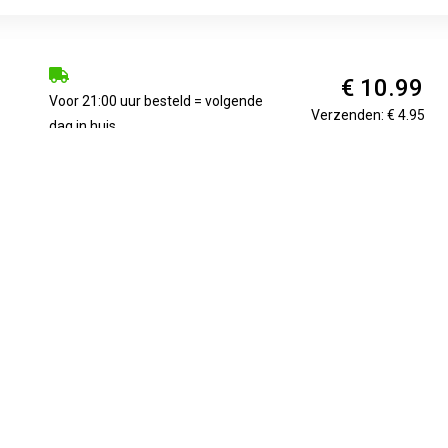
€ 10.99
Voor 21:00 uur besteld = volgende
Verzenden: € 4.95
dag in huis
 1ST℃Benecos Make Up Spons (1st) is perfect voor het aanbren
oeiteloos op alle lastig te bereiken plekjes op het gezicht en 