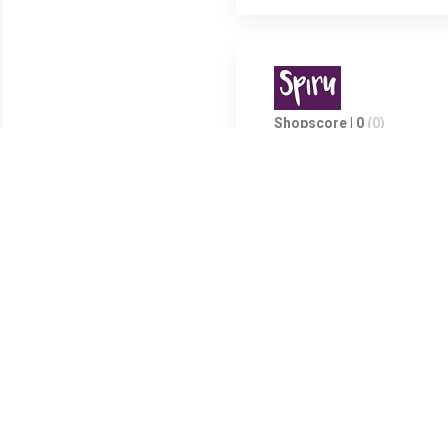
Shopscore | 0
(0)
Wat is Benecos Make Up Spons
Door de speciale vorm komt u m
Meest populaire producten