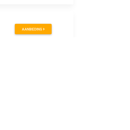
AANBIEDING
gen van uw foundation, concealers, BB cream, poeders, etc.
de platte en scherpe vorm is