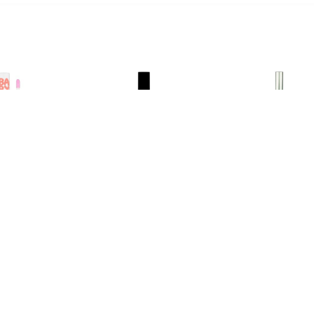
€ 1.99
€ 1.39
€ 1.2
y Lips Hydraterende
Glamorous Lipgloss - 03
Heldere Li
loss - Fab & Fuchsia
Roze Diamant