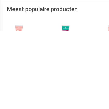
Meest populaire producten
€ 1.04
€ 1.34
Lipgloss Glanzende
Lipgloss Glanzende
Bab
Lipgloss Juicy Bomb
Lipgloss Juicy Bomb
Lipg