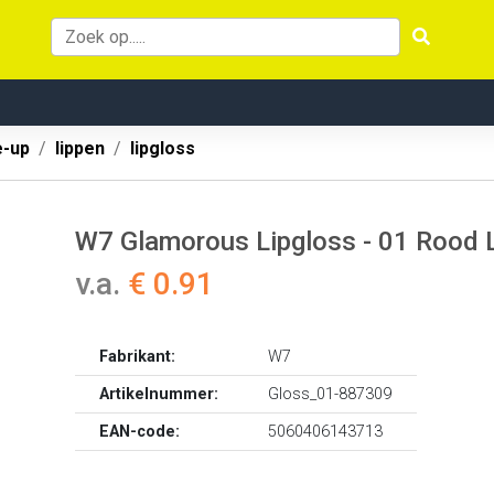
-up
lippen
lipgloss
W7 Glamorous Lipgloss - 01 Rood 
v.a.
€ 0.91
Fabrikant:
W7
Artikelnummer:
Gloss_01-887309
EAN-code:
5060406143713