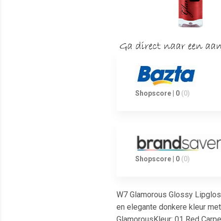
Shopscore | 0
(0)
Shopscore | 0
(0)
W7 Glamorous Glossy Lipgloss i
en elegante donkere kleur met
GlamorousKleur: 01 Red Carpe