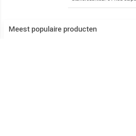
Meest populaire producten
€ 1.04
€ 1.34
Lipgloss Glanzende
Lipgloss Glanzende
Bab
Lipgloss Juicy Bomb
Lipgloss Juicy Bomb
Lipg